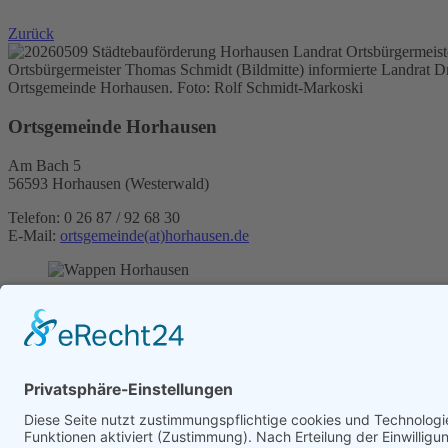
Zurück
Ortsbürgermeister Thomas Schmidt (Bildmitte) informierte Landrat Dr
Ortsgemeinde Horhausen. Foto: Rolf Schmidt-Markoski
Ortsgemeinde Horhausen
Am Bach 5
56593 Horhausen (Westerwald)
Telefon: 0 26 87 / 92 68 30
E-Mail:
ortsgemeinde(at)horhausen.de
Infos
Fotogalerie
Seitenübersicht
Impressum