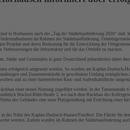
d in Horhausen auch der „Tag der Städtebauförderung 2026“ statt. In 
n Fördermaßnahmen im Rahmen der Städtebauförderung. Ortsbürgermeist
igen Projekte und deren Bedeutung für die Entwicklung der Ortsgemein
Verbesserungen der Infrastruktur und für das Ortsbild zu machen.
t. Städte und Gemeinden in ganz Deutschland präsentierten dabei ihre
hmen erfolgreich umgesetzt werden. So wurden am Kaplan-Dasbach-Ha
anstaltungen und Zusammenkünfte in gewohntem Umfang ermöglichen z
orben und zu einer barrierefreien Rast- und Aufenthaltsfläche umgestal
kbau einer neuen Nutzung zugeführt werden. In der Tannenstraße 6 e
undstück Bischof-Rüth-Straße 2, wo nach dem Rückbau des Kellergesch
iss des Gebäudes eine neue Platzgestaltung mit Errichtung einer klein
zes in der Nähe des Kaplan-Dasbach-Hauses/Friedhof. Die Fläche für d
gewertet werden. Zudem wurden im Rahmen der Städtebauförderung auch