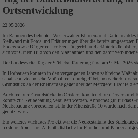
Ortsentwicklung
22.05.2026
Im Rahmen des beliebten Westerwälder Blumen- und Gartenmarktes fan
Stellwand mit Fotos und Erläuterungen über die bereits umgesetzte
Enders sowie Bürgermeister Fred Jüngerich und erläuterte die bisher
sich vor Ort ein Bild von den Maßnahmen und den damit verbundenen 
Der bundesweite Tag der Städtebauförderung fand am 9. Mai 2026 stat
In Horhausen konnten in den vergangenen Jahren zahlreiche Maßna
schallschutztechnische Maßnahmen durchgeführt, um weiterhin Ver
Grundstück an der Rheinstraße gegenüber der Metzgerei Erschfeld erw
Auch mehrere Grundstücke im Ortskern konnten durch Erwerb und Rüc
konnte zur Neubebauung veräußert werden. Ähnliches gilt für das Gr
Neubebauung vorgesehen ist. In der Kirchstraße 10 wurde nach dem Abr
genutzt wird.
Ein weiteres wichtiges Projekt war die Neugestaltung des Spielplat
moderne Spiel- und Aufenthaltsfläche für Familien und Kinder auf