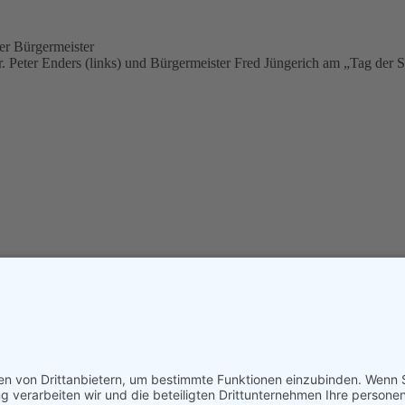
. Peter Enders (links) und Bürgermeister Fred Jüngerich am „Tag der S