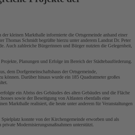
der kleinen Markthalle informierte die Ortsgemeinde anhand einer
er Thomas Schmidt begrüßte hierzu unter anderem Landrat Dr. Peter
de. Auch zahlreiche Bürgerinnen und Bürger nutzten die Gelegenheit,
 Projekte, Planungen und Erfolge im Bereich der Städtebauförderung.
us, dem Dorfgemeinschaftshaus der Ortsgemeinde,
u können. Darüber hinaus wurde ein 185 Quadratmeter großes
tet.
rfolgte ein Abriss des Gebäudes des alten Gebäudes und die Fläche
osses sowie der Beseitigung von Altlasten ebenfalls eine
en Markthalle realisiert, die heute unter anderem für Veranstaltungen
en Spielplatz konnte von der Kirchengemeinde erworben und als
 private Modernisierungsmaßnahmen unterstützt.