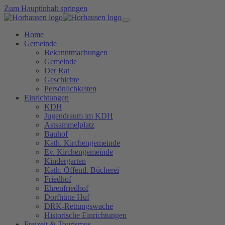
Zum Hauptinhalt springen
Home
Gemeinde
Bekanntmachungen
Gemeinde
Der Rat
Geschichte
Persönlichkeiten
Einrichtungen
KDH
Jugendraum im KDH
Astsammelplatz
Bauhof
Kath. Kirchengemeinde
Ev. Kirchengemeinde
Kindergarten
Kath. Öffentl. Bücherei
Friedhof
Ehrenfriedhof
Dorfhütte Huf
DRK-Rettungswache
Historische Einrichtungen
Freizeit & Tourismus