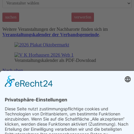
suchen
verwerfen
Weitere Veranstaltungen der Nachbarorte finden sich im
Veranstaltungskalender der Verbandsgemeinde
.
Veranstaltungskalender als PDF-Download
Nach oben
Ortsgemeinde Horhausen
Am Bach 5
56593 Horhausen (Westerwald)
Telefon: 0 26 87 / 92 68 30
E-Mail:
ortsgemeinde(at)horhausen.de